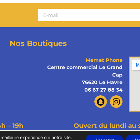
Nos Boutiques
Memet Phone
Centre commercial Le Grand
Cap
76620 Le Havre
06 67 27 88 34
4h – 19h
Ouvert du lundi au 
ous droits réservés
Mentions légales
Politiques de confi
 meilleure expérience sur notre site.