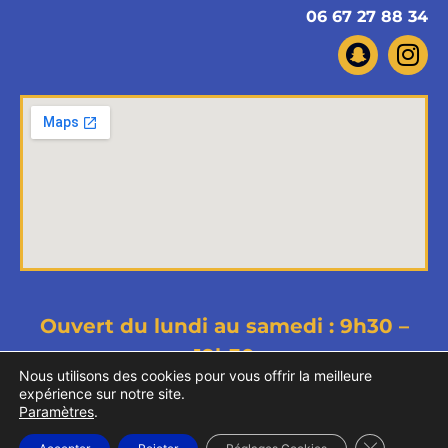
06 67 27 88 34
Ouvert du lundi au samedi : 9h30 –
19h30
Nous utilisons des cookies pour vous offrir la meilleure
Copyright © 2026 Memet Phone - Tous droits
expérience sur notre site.
Paramètres
.
réservés
Mentions légales
Politiques de confidentialité
Fermer la b