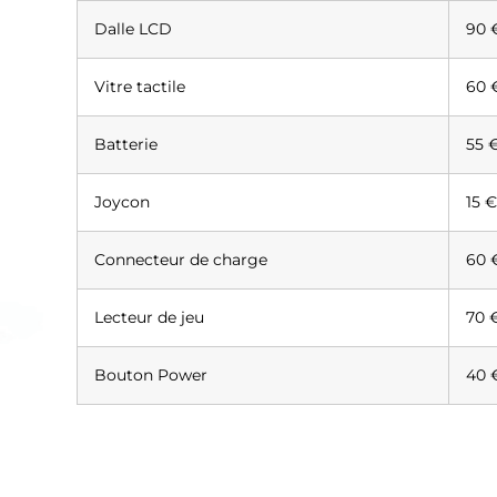
Dalle LCD
90 
Vitre tactile
60 
Batterie
55 
Joycon
15 
Connecteur de charge
60 
Lecteur de jeu
70 
Bouton Power
40 