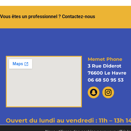
Vous êtes un professionnel ? Contactez-nous
Memet Phone
3 Rue Diderot
76600 Le Havre
06 68 50 95 53
Ouvert du lundi au vendredi : 11h – 13h
1
Copyright © 2026 Memet Phone - T