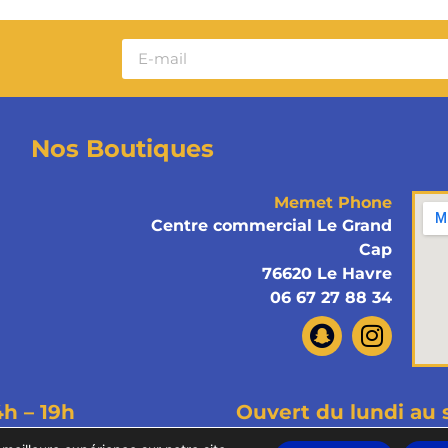
Nos Boutiques
Memet Phone
Centre commercial Le Grand
Cap
76620 Le Havre
06 67 27 88 34
4h – 19h
Ouvert du lundi au 
ous droits réservés
Mentions légales
Politiques de confi