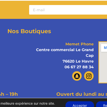
Nos Boutiques
Memet Phone
Centre commercial Le Grand
Cap
76620 Le Havre
06 67 27 88 34
4h – 19h
Ouvert du lundi au 
ous droits réservés
Mentions légales
Politiques de confi
 meilleure expérience sur notre site.
Accepter
Re