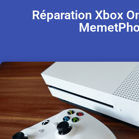
Réparation Xbox O
MemetPho