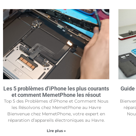
Les 5 problèmes d’iPhone les plus courants
Guide
et comment MemetPhone les résout
Top 5 des Problèmes d’iPhone et Comment Nous
Bienve
les Résolvons chez MemetPhone au Havre
répara
Bienvenue chez MemetPhone, votre expert en
Nous
réparation d’appareils électroniques au Havre.
Lire plus »